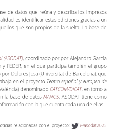
base de datos que reúna y describa los impresos
lidad es identificar estas ediciones gracias a un
uellos que son propios de la suelta. La base de
ol (ASODAT)
, coordinado por por Alejandro García
ón y FEDER, en el que participa también el grupo
o por Dolores Josa (Universitat de Barcelona), que
trabaja en el proyecto
Teatro español y europeo de
e València) denominado
CATCOM/DICAT
, en torno a
 en la base de datos
MANOS
. ASODAT tiene como
información con la que cuenta cada una de ellas.
noticias relacionadas con el proyecto:
@asodat2023