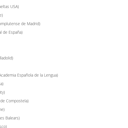
eltas USA)
e)
omplutense de Madrid)
al de España)
ladolid)
l Academia Española de la Lengua)
a)
ty)
o de Compostela)
ne)
les Balears)
sco)