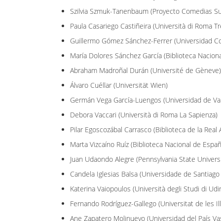
Szilvia Szmuk-Tanenbaum (Proyecto Comedias Su
Paula Casariego Castiñeira (Università di Roma Tr
Guillermo Gómez Sánchez-Ferrer (Universidad C
María Dolores Sánchez García (Biblioteca Nacion
Abraham Madroñal Durán (Université de Gèneve)
Álvaro Cuéllar (Universität Wien)
Germán Vega García-Luengos (Universidad de Val
Debora Vaccari (Università di Roma La Sapienza)
Pilar Egoscozábal Carrasco (Biblioteca de la Rea
Marta Vizcaíno Ruíz (Biblioteca Nacional de Españ
Juan Udaondo Alegre (Pennsylvania State Universi
Candela Iglesias Balsa (Universidade de Santiag
Katerina Vaiopoulos (Università degli Studi di Udi
Fernando Rodríguez-Gallego (Universitat de les Il
Ane Zapatero Molinuevo (Universidad del País Va