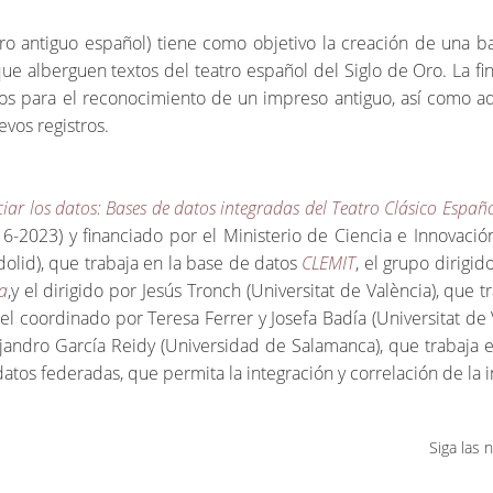
tro antiguo español) tiene como objetivo la creación de una 
e alberguen textos del teatro español del Siglo de Oro. La fina
os para el reconocimiento de un impreso antiguo, así como aq
vos registros.
ciar los datos: Bases de datos integradas del Teatro Clásico Españ
16-2023) y financiado por el Ministerio de Ciencia e Innovaci
dolid), que trabaja en la base de datos
CLEMIT
, el grupo dirigid
a
,y el dirigido por Jesús Tronch (Universitat de València), que 
el coordinado por Teresa Ferrer y Josefa Badía (Universitat d
lejandro García Reidy (Universidad de Salamanca), que trabaja
datos federadas, que permita la integración y correlación de la 
Siga las 